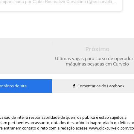
Uma publicação compartilhada por Clube Recreativo Curvelano (@crccurvelano)
Próximo
Ultimas vagas para curso de operador
máquinas pesadas em Curvelo
tários do site
Comentários do Facebook
s são de inteira responsabilidade de quem os publica e estão sujeitos a
am pertinentes ao assunto, dotados de vocábulo inapropriado ou feitos p
a entrar em contato direto com a redação acesse: www.clickcurvelo.com/c