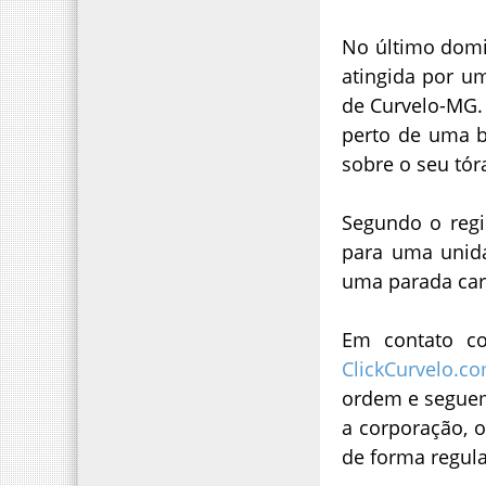
No último domi
atingida por u
de Curvelo-MG. 
perto de uma b
sobre o seu tór
Segundo o regi
para uma unida
uma parada card
Em contato c
ClickCurvelo.c
ordem e seguem
a corporação, 
de forma regula