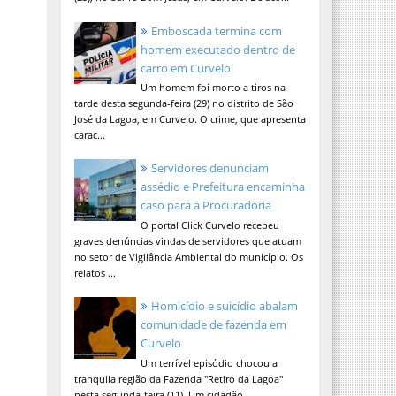
Emboscada termina com
homem executado dentro de
carro em Curvelo
Um homem foi morto a tiros na
tarde desta segunda-feira (29) no distrito de São
José da Lagoa, em Curvelo. O crime, que apresenta
carac...
Servidores denunciam
assédio e Prefeitura encaminha
caso para a Procuradoria
O portal Click Curvelo recebeu
graves denúncias vindas de servidores que atuam
no setor de Vigilância Ambiental do município. Os
relatos ...
Homicídio e suicídio abalam
comunidade de fazenda em
Curvelo
Um terrível episódio chocou a
tranquila região da Fazenda "Retiro da Lagoa"
nesta segunda-feira (11). Um cidadão,