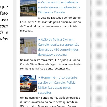
Veto mantido e quebra de
 que
acordo geram forte tensão na
fato
Câmara de Curvelo
O veto do Executivo ao Projeto de
tivo
Lei nº 42/2026 foi mantido pela Câmara Municipal
 com
de Curvelo durante uma sessão extraordinária
marcada ...
de e
odos
Ação da Polícia Civil em
Curvelo resulta na apreensão
de mais de 430 comprimidos
de ecstasy e cocaína
Na manhã desta terça-feira, 1º de julho, a Polícia
Civil de Minas Gerais deflagrou uma operação de
combate ao tráfico de entorpecentes e...
Homem é morto durante
assalto em Curvelo; Polícia
Militar faz buscas pelos
suspeitos
Um homem de 41 anos morreu após ser baleado
durante um assalto na noite desta quinta-feira
(25), no bairro Bom Jesus, em Curvelo. De aco...