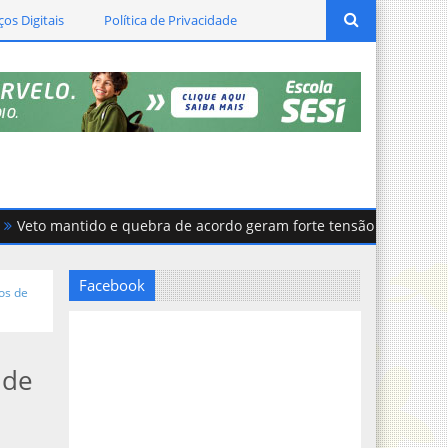
ços Digitais
Política de Privacidade
o mantido e quebra de acordo geram forte tensão na Câmara de C
Facebook
os de
 de