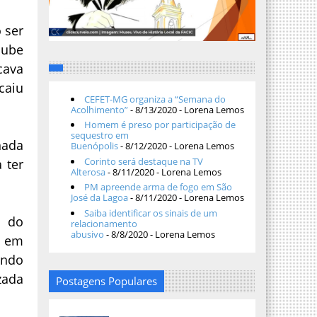
 ser
lube
cava
caiu
CEFET-MG organiza a “Semana do
Acolhimento”
- 8/13/2020
- Lorena Lemos
Homem é preso por participação de
sequestro em
hada
Buenópolis
- 8/12/2020
- Lorena Lemos
Corinto será destaque na TV
 ter
Alterosa
- 8/11/2020
- Lorena Lemos
PM apreende arma de fogo em São
José da Lagoa
- 8/11/2020
- Lorena Lemos
Saiba identificar os sinais de um
e do
relacionamento
abusivo
- 8/8/2020
- Lorena Lemos
s em
undo
zada
Postagens Populares