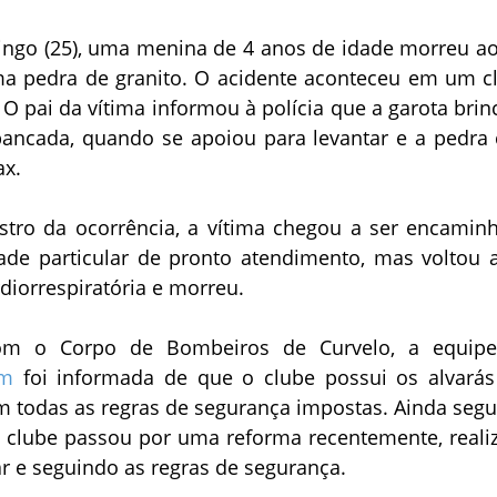
ngo (25), uma menina de 4 anos de idade morreu ao
ma pedra de granito. O acidente aconteceu em um c
O pai da vítima informou à polícia que a garota brin
ancada, quando se apoiou para levantar e a pedra 
ax.
stro da ocorrência, a vítima chegou a ser encamin
de particular de pronto atendimento, mas voltou a
iorrespiratória e morreu.
om o Corpo de Bombeiros de Curvelo, a equip
om
foi informada de que o clube possui os alvará
 todas as regras de segurança impostas. Ainda seg
o clube passou por uma reforma recentemente, reali
r e seguindo as regras de segurança.