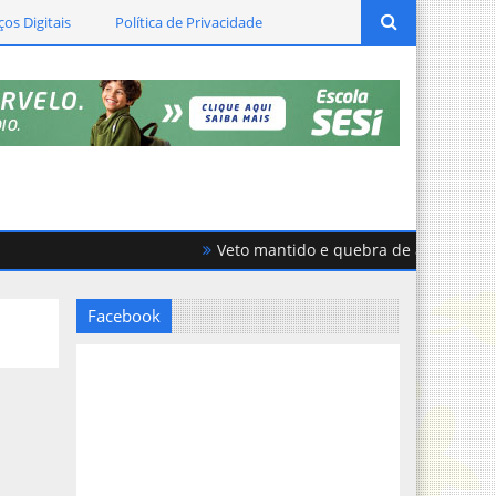
ços Digitais
Política de Privacidade
Veto mantido e quebra de acordo geram f
Facebook