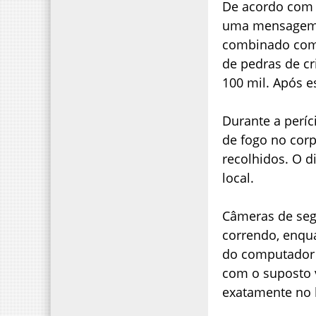
De acordo com o
uma mensagem p
combinado com 
de pedras de cr
100 mil. Após 
Durante a períc
de fogo no corp
recolhidos. O d
local.
Câmeras de se
correndo, enqua
do computador d
com o suposto 
exatamente no l