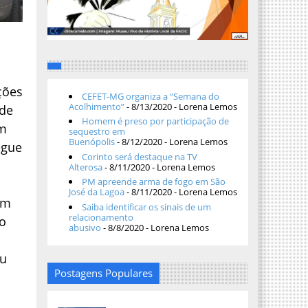
ções
CEFET-MG organiza a “Semana do
Acolhimento”
- 8/13/2020
- Lorena Lemos
 de
Homem é preso por participação de
em
sequestro em
Buenópolis
- 8/12/2020
- Lorena Lemos
egue
Corinto será destaque na TV
Alterosa
- 8/11/2020
- Lorena Lemos
PM apreende arma de fogo em São
José da Lagoa
- 8/11/2020
- Lorena Lemos
em
Saiba identificar os sinais de um
relacionamento
ao
abusivo
- 8/8/2020
- Lorena Lemos
o
mu
Postagens Populares