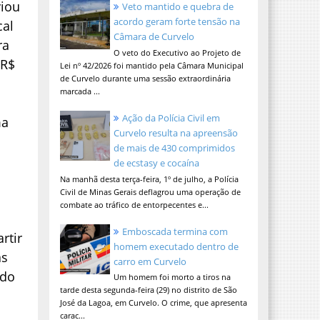
viou
Veto mantido e quebra de
acordo geram forte tensão na
cal
Câmara de Curvelo
ra
O veto do Executivo ao Projeto de
 R$
Lei nº 42/2026 foi mantido pela Câmara Municipal
de Curvelo durante uma sessão extraordinária
marcada ...
Ação da Polícia Civil em
ma
Curvelo resulta na apreensão
de mais de 430 comprimidos
o
de ecstasy e cocaína
Na manhã desta terça-feira, 1º de julho, a Polícia
Civil de Minas Gerais deflagrou uma operação de
combate ao tráfico de entorpecentes e...
Emboscada termina com
rtir
homem executado dentro de
as
carro em Curvelo
ado
Um homem foi morto a tiros na
tarde desta segunda-feira (29) no distrito de São
José da Lagoa, em Curvelo. O crime, que apresenta
carac...