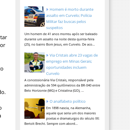
Homem é morto durante
assalto em Curvelo; Polícia
Militar faz buscas pelos
suspeitos
o
Um homem de 41 anos morreu após ser baleado
tar
durante um assalto na noite desta quinta-feira
lor
(25), no bairro Bom Jesus, em Curvelo. De aco...
Via Cristais abre 23 vagas de
emprego em Minas Gerais;
oportunidades incluem
to
Curvelo
A concessionária Via Cristais, responsável pela
administração de 594 quilômetros da BR-040 entre
Belo Horizonte (MG) e Cristalina (GO), ...
do.
O analfabeto político
o
Em 1898 nascia, na Alemanha,
aquele que seria um dos maiores
a
poetas e dramaturgos do século XX:
i
Bertolt Brecht. Sempre com abord...