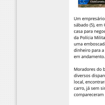
Um empresário 
sábado (5), em 
casa para nego
da Polícia Milit
uma emboscada,
dinheiro para a
em andamento
Moradores do b
diversos dispa
local, encontra
carro, já sem s
compareceram à