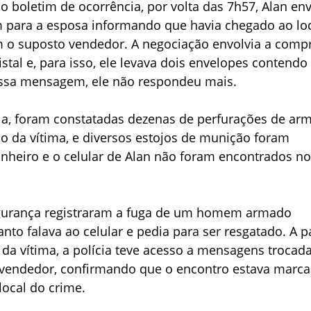
 boletim de ocorrência, por volta das 7h57, Alan en
ara a esposa informando que havia chegado ao lo
o suposto vendedor. A negociação envolvia a comp
istal e, para isso, ele levava dois envelopes contendo
essa mensagem, ele não respondeu mais.
ia, foram constatadas dezenas de perfurações de ar
o da vítima, e diversos estojos de munição foram
inheiro e o celular de Alan não foram encontrados n
gurança registraram a fuga de um homem armado
nto falava ao celular e pedia para ser resgatado. A pa
a vítima, a polícia teve acesso a mensagens trocad
vendedor, confirmando que o encontro estava marc
ocal do crime.