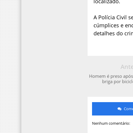
localizado.
A Polícia Civil 
cúmplices e enc
detalhes do cr
Ante
Homem é preso após 
briga por bicic
Comen
Nenhum comentário: