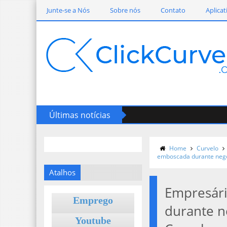
Junte-se a Nós
Sobre nós
Contato
Aplicat
Últimas notícias
Home
Curvelo
emboscada durante nego
Atalhos
Empresár
Emprego
durante n
Youtube