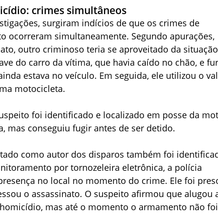
cídio: crimes simultâneos
stigações, surgiram indícios de que os crimes de
rto ocorreram simultaneamente. Segundo apurações,
ato, outro criminoso teria se aproveitado da situaçã
ave do carro da vítima, que havia caído no chão, e fur
ainda estava no veículo. Em seguida, ele utilizou o va
ma motocicleta.
speito foi identificado e localizado em posse da mo
, mas conseguiu fugir antes de ser detido.
do como autor dos disparos também foi identifica
toramento por tornozeleira eletrônica, a polícia
presença no local no momento do crime. Ele foi pres
essou o assassinato. O suspeito afirmou que alugou 
homicídio, mas até o momento o armamento não fo